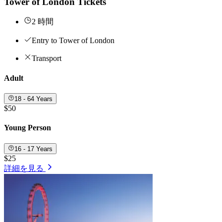
Tower of London Tickets
2 時間
Entry to Tower of London
Transport
Adult
18 - 64 Years
$50
Young Person
16 - 17 Years
$25
詳細を見る