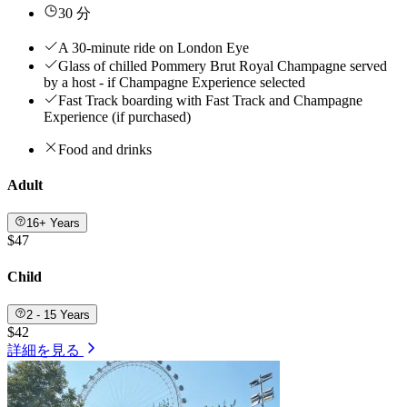
30 分
A 30-minute ride on London Eye
Glass of chilled Pommery Brut Royal Champagne served
by a host - if Champagne Experience selected
Fast Track boarding with Fast Track and Champagne
Experience (if purchased)
Food and drinks
Adult
16+ Years
$47
Child
2 - 15 Years
$42
詳細を見る