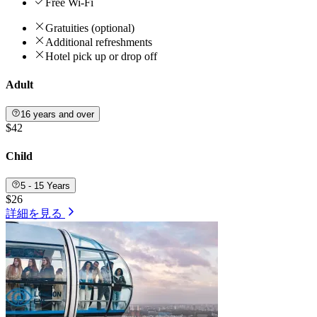
Free Wi-Fi
Gratuities (optional)
Additional refreshments
Hotel pick up or drop off
Adult
16 years and over
$42
Child
5 - 15 Years
$26
詳細を見る