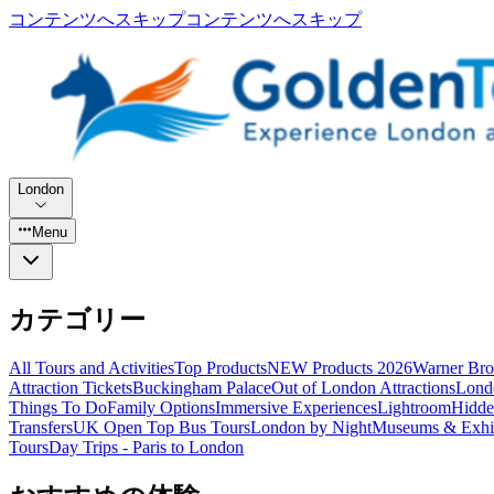
コンテンツへスキップ
コンテンツへスキップ
London
Menu
カテゴリー
All Tours and Activities
Top Products
NEW Products 2026
Warner Bro
Attraction Tickets
Buckingham Palace
Out of London Attractions
Lond
Things To Do
Family Options
Immersive Experiences
Lightroom
Hidde
Transfers
UK Open Top Bus Tours
London by Night
Museums & Exhib
Tours
Day Trips - Paris to London