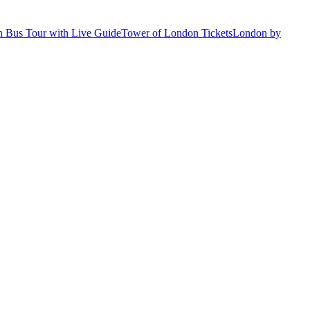
 Bus Tour with Live Guide
Tower of London Tickets
London by