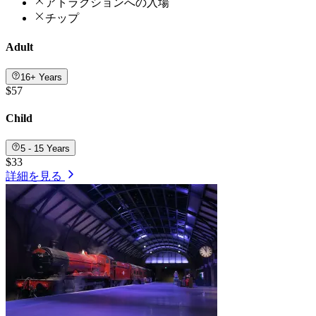
アトラクションへの入場
チップ
Adult
16+ Years
$57
Child
5 - 15 Years
$33
詳細を見る