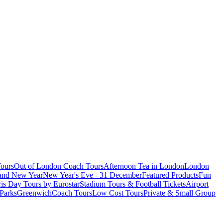
ours
Out of London Coach Tours
Afternoon Tea in London
London
 and New Year
New Year's Eve - 31 December
Featured Products
Fun
is Day Tours by Eurostar
Stadium Tours & Football Tickets
Airport
 Parks
Greenwich
Coach Tours
Low Cost Tours
Private & Small Group