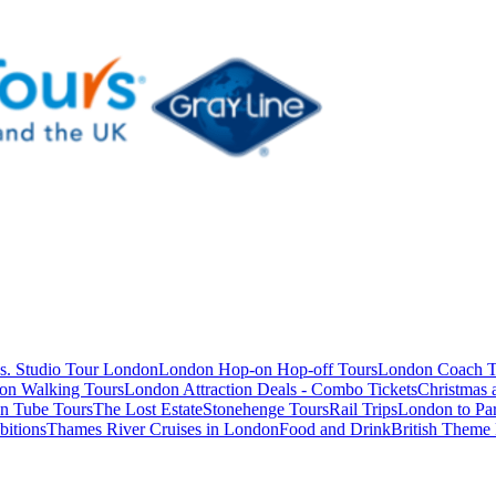
s. Studio Tour London
London Hop-on Hop-off Tours
London Coach T
on Walking Tours
London Attraction Deals - Combo Tickets
Christmas
n Tube Tours
The Lost Estate
Stonehenge Tours
Rail Trips
London to Par
itions
Thames River Cruises in London
Food and Drink
British Theme