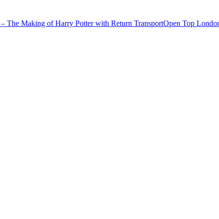
– The Making of Harry Potter with Return Transport
Open Top London