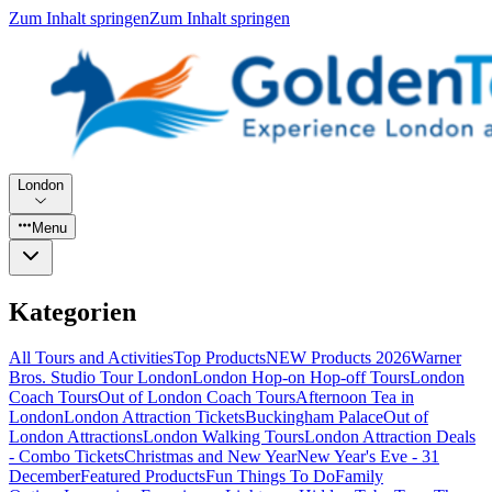
Zum Inhalt springen
Zum Inhalt springen
London
Menu
Kategorien
All Tours and Activities
Top Products
NEW Products 2026
Warner
Bros. Studio Tour London
London Hop-on Hop-off Tours
London
Coach Tours
Out of London Coach Tours
Afternoon Tea in
London
London Attraction Tickets
Buckingham Palace
Out of
London Attractions
London Walking Tours
London Attraction Deals
- Combo Tickets
Christmas and New Year
New Year's Eve - 31
December
Featured Products
Fun Things To Do
Family