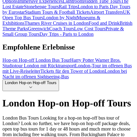
Options
Immersive Experiences
Lightroom
Hidden Tube Tours
The
Lost Estate
Stonehenge Tours
Rail Trips
London to Paris Day Tours
by Eurostar
Stadium Tours & Football Tickets
Airport Transfers
UK
Open Top Bus Tours
London by Night
Museums &
Exhibitions
Thames River Cruises in London
Food and Drink
British
Theme Parks
Greenwich
Coach Tours
Low Cost Tours
Private &
Small Group Tours
Day Trips - Paris to London
Empfohlene Erlebnisse
Hop-on Hop-off London Bus Tour
Harry Potter Warner Bros.
Studiotour London mit Rücktransport
London-Tour im offenen Bus
mit Live-Reiseleiter
Tickets für den Tower of London
London bei
Nacht im offenen Sightseeing-Bus
London Hop-on Hop-off Tours
London Hop-on Hop-off Tours
London Bus Tours Looking for a hop-on hop-off bus tour of
London? Look no further, we have hop-on hop-off package deals,
open top bus tours for 1 day or 48 hours and much more to choose
from including free walking tours. From Buckingham Palace to