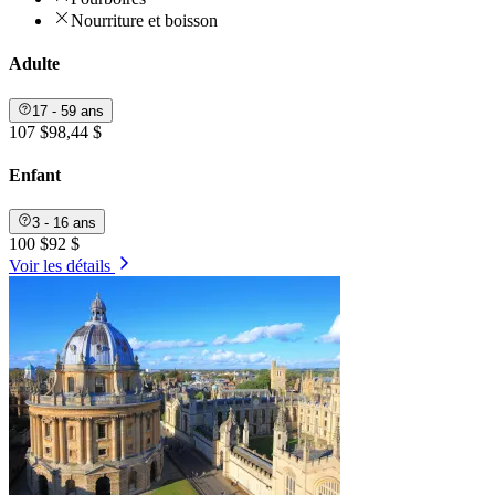
Nourriture et boisson
Adulte
17 - 59 ans
107 $
98,44 $
Enfant
3 - 16 ans
100 $
92 $
Voir les détails