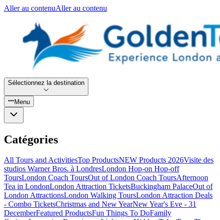
Aller au contenu
Aller au contenu
Sélectionnez la destination
Menu
Catégories
All Tours and Activities
Top Products
NEW Products 2026
Visite des
studios Warner Bros. à Londres
London Hop-on Hop-off
Tours
London Coach Tours
Out of London Coach Tours
Afternoon
Tea in London
London Attraction Tickets
Buckingham Palace
Out of
London Attractions
London Walking Tours
London Attraction Deals
- Combo Tickets
Christmas and New Year
New Year's Eve - 31
December
Featured Products
Fun Things To Do
Family