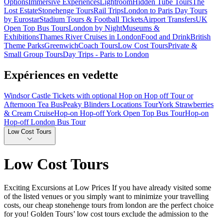
Options
Immersive Experiences
Lightroom
Hidden Tube Tours
The
Lost Estate
Stonehenge Tours
Rail Trips
London to Paris Day Tours
by Eurostar
Stadium Tours & Football Tickets
Airport Transfers
UK
Open Top Bus Tours
London by Night
Museums &
Exhibitions
Thames River Cruises in London
Food and Drink
British
Theme Parks
Greenwich
Coach Tours
Low Cost Tours
Private &
Small Group Tours
Day Trips - Paris to London
Expériences en vedette
Windsor Castle Tickets with optional Hop on Hop off Tour or
Afternoon Tea Bus
Peaky Blinders Locations Tour
York Strawberries
& Cream Cruise
Hop-on Hop-off York Open Top Bus Tour
Hop-on
Hop-off London Bus Tour
Low Cost Tours
Low Cost Tours
Exciting Excursions at Low Prices If you have already visited some
of the listed venues or you simply want to minimize your travelling
costs, our cheap stonehenge tours from london are the perfect choice
for you! Golden Tours’ low cost tours exclude the admission to the