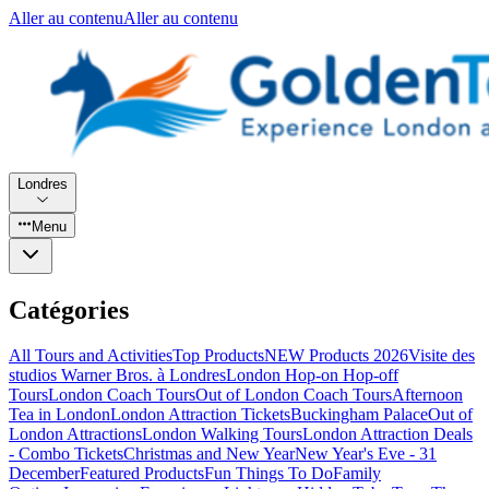
Aller au contenu
Aller au contenu
Londres
Menu
Catégories
All Tours and Activities
Top Products
NEW Products 2026
Visite des
studios Warner Bros. à Londres
London Hop-on Hop-off
Tours
London Coach Tours
Out of London Coach Tours
Afternoon
Tea in London
London Attraction Tickets
Buckingham Palace
Out of
London Attractions
London Walking Tours
London Attraction Deals
- Combo Tickets
Christmas and New Year
New Year's Eve - 31
December
Featured Products
Fun Things To Do
Family