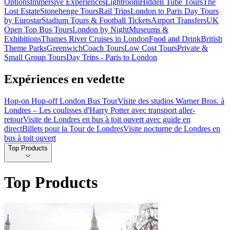
Options
Immersive Experiences
Lightroom
Hidden Tube Tours
The
Lost Estate
Stonehenge Tours
Rail Trips
London to Paris Day Tours
by Eurostar
Stadium Tours & Football Tickets
Airport Transfers
UK
Open Top Bus Tours
London by Night
Museums &
Exhibitions
Thames River Cruises in London
Food and Drink
British
Theme Parks
Greenwich
Coach Tours
Low Cost Tours
Private &
Small Group Tours
Day Trips - Paris to London
Expériences en vedette
Hop-on Hop-off London Bus Tour
Visite des studios Warner Bros. à
Londres – Les coulisses d'Harry Potter avec transport aller-
retour
Visite de Londres en bus à toit ouvert avec guide en
direct
Billets pour la Tour de Londres
Visite nocturne de Londres en
bus à toit ouvert
Top Products
Top Products