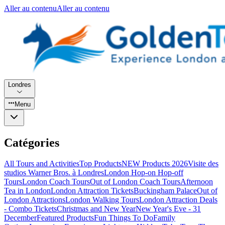
Aller au contenu
Aller au contenu
Londres
Menu
Catégories
All Tours and Activities
Top Products
NEW Products 2026
Visite des
studios Warner Bros. à Londres
London Hop-on Hop-off
Tours
London Coach Tours
Out of London Coach Tours
Afternoon
Tea in London
London Attraction Tickets
Buckingham Palace
Out of
London Attractions
London Walking Tours
London Attraction Deals
- Combo Tickets
Christmas and New Year
New Year's Eve - 31
December
Featured Products
Fun Things To Do
Family