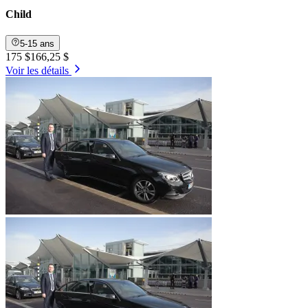
Child
5-15 ans
175 $
166,25 $
Voir les détails