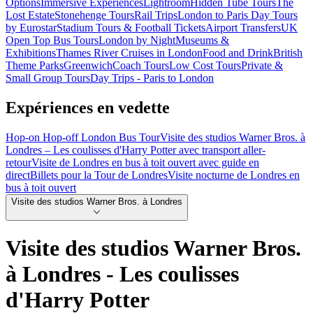
Options
Immersive Experiences
Lightroom
Hidden Tube Tours
The
Lost Estate
Stonehenge Tours
Rail Trips
London to Paris Day Tours
by Eurostar
Stadium Tours & Football Tickets
Airport Transfers
UK
Open Top Bus Tours
London by Night
Museums &
Exhibitions
Thames River Cruises in London
Food and Drink
British
Theme Parks
Greenwich
Coach Tours
Low Cost Tours
Private &
Small Group Tours
Day Trips - Paris to London
Expériences en vedette
Hop-on Hop-off London Bus Tour
Visite des studios Warner Bros. à
Londres – Les coulisses d'Harry Potter avec transport aller-
retour
Visite de Londres en bus à toit ouvert avec guide en
direct
Billets pour la Tour de Londres
Visite nocturne de Londres en
bus à toit ouvert
Visite des studios Warner Bros. à Londres
Visite des studios Warner Bros.
à Londres - Les coulisses
d'Harry Potter